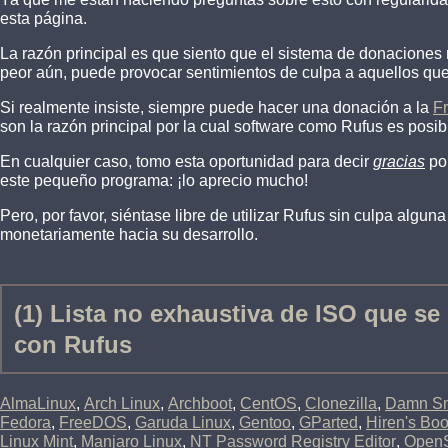
esta página.
La razón principal es que siento que el sistema de donaciones 
peor aún, puede provocar sentimientos de culpa a aquellos qu
Si realmente insiste, siempre puede hacer una donación a la
F
son la razón principal por la cual software como Rufus es posib
En cualquier caso, tomo esta oportunidad para decir
gracias
por
este pequeño programa: ¡lo aprecio mucho!
Pero, por favor, siéntase libre de utilizar Rufus sin culpa algun
monetariamente hacia su desarrollo.
(1) Lista no exhaustiva de ISO que s
con Rufus
AlmaLinux
,
Arch Linux
,
Archboot
,
CentOS
,
Clonezilla
,
Damn Sm
Fedora
,
FreeDOS
,
Garuda Linux
,
Gentoo
,
GParted
,
Hiren's Bo
Linux Mint
,
Manjaro Linux
,
NT Password Registry Editor
,
Open