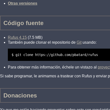
Otras versiones
Código fuente
Rufus 4.15
(7.5 MB)
También puede clonar el repositorio de
Git
usando:
$ git clone https://github.com/pbatard/rufus
Para obtener más información, échele un vistazo al
proyec
Si sabe programar, le animamos a trastear con Rufus y enviar 
Donaciones
Ya que me están haciendo preguntas sobre esto con regularid