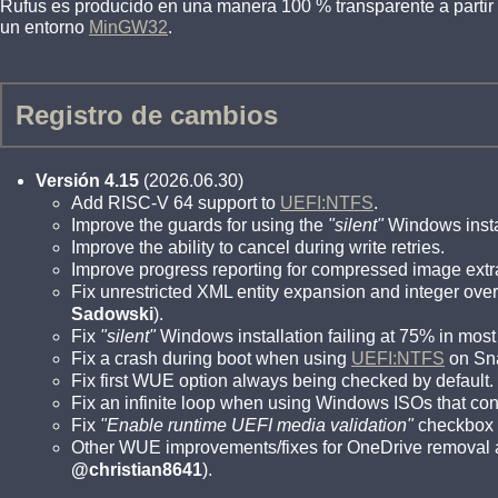
Rufus es producido en una manera 100 % transparente a partir
un entorno
MinGW32
.
Registro de cambios
Versión 4.15
(2026.06.30)
Add RISC-V 64 support to
UEFI:NTFS
.
Improve the guards for using the
"silent"
Windows instal
Improve the ability to cancel during write retries.
Improve progress reporting for compressed image extr
Fix unrestricted XML entity expansion and integer over
Sadowski
).
Fix
"silent"
Windows installation failing at 75% in most
Fix a crash during boot when using
UEFI:NTFS
on Sn
Fix first WUE option always being checked by default.
Fix an infinite loop when using Windows ISOs that con
Fix
"Enable runtime UEFI media validation"
checkbox n
Other WUE improvements/fixes for OneDrive removal a
@christian8641
).