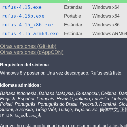
rufus-4.15.exe
Estándar
Windows x64
rufus-4.15p.exe
Portable
Windows x64
rufus-4.15_x86.exe
Estándar
Windows x86
rufus-4.15_arm64.exe
Estándar
Windows ARM6
Otras versiones (GitHub)
Otras versiones (dAppCDN)
Requisitos del sistema:
Windows 8 y posterior. Una vez descargado, Rufus está listo.
Idiomas admitidos:
Bahasa Indonesia
,
Bahasa Malaysia
,
Български
,
Čeština
,
Dan
English
,
Español
,
Français
,
Hrvatski
,
Italiano
,
Latviešu
,
Lietuvi
Polski
,
Português
,
Português do Brasil
,
Русский
,
Română
,
Slo
Suomi
,
Svenska
,
Tiếng Việt
,
Türkçe
,
Українська
,
简体中文
,
正
עברית
,
العربية
,
پارسی
.
Aprovecho esta oportunidad para expresar mi gratitud a los tr