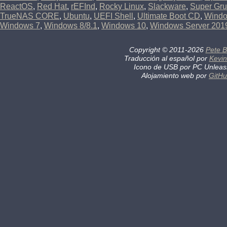
ReactOS
,
Red Hat
,
rEFInd
,
Rocky Linux
,
Slackware
,
Super Gru
TrueNAS CORE
,
Ubuntu
,
UEFI Shell
,
Ultimate Boot CD
,
Wind
Windows 7
,
Windows 8/8.1
,
Windows 10
,
Windows Server 201
Copyright
©
2011-2026
Pete B
Traducción al español por
Kevin
Icono de USB por PC Unlea
Alojamiento web por
GitH